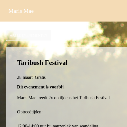
Ga
Maris Mae
naar
de
inhoud
« ALLE EVENEMENTEN
Taribush Festival
28 maart
Gratis
Dit evenement is voorbij.
Maris Mae treedt 2x op tijdens het Taribush Festival.
Optreedtijden:
12:00-14:00 uur bij pauzeplek van wandeling