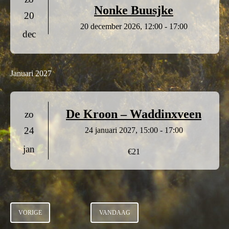
Nonke Buusjke
20
20 december 2026, 12:00 - 17:00
dec
Januari 2027
De Kroon – Waddinxveen
zo
24
24 januari 2027, 15:00 - 17:00
jan
€21
EVENEMENTEN
VORIGE
VANDAAG