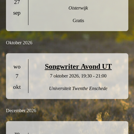
27
n
Oisterwijk
sep
a
Gratis
v
i
Oktober 2026
g
a
Songwriter Avond UT
wo
7
7 oktober 2026, 19:30 - 21:00
t
okt
Universiteit Twenthe
Enschede
i
e
December 2026
zo