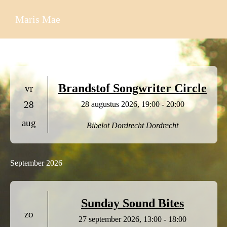
Ga
Maris Mae
naar
de
Evenementen
Augustus 2026
inhoud
e
e
Brandstof Songwriter Circle
vr
r
28
28 augustus 2026, 19:00 - 20:00
aug
g
Bibelot Dordrecht
Dordrecht
a
September 2026
v
e
Sunday Sound Bites
n
zo
27 september 2026, 13:00 - 18:00