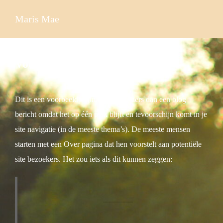
Ga
Maris Mae
naar
de
inhoud
Voorbeeld pagina
Dit is een voorbeeldpagina. Het is anders dan een blog
bericht omdat het op één plek blijft en tevoorschijn komt in je
site navigatie (in de meeste thema’s). De meeste mensen
starten met een Over pagina dat hen voorstelt aan potentiële
site bezoekers. Het zou iets als dit kunnen zeggen: