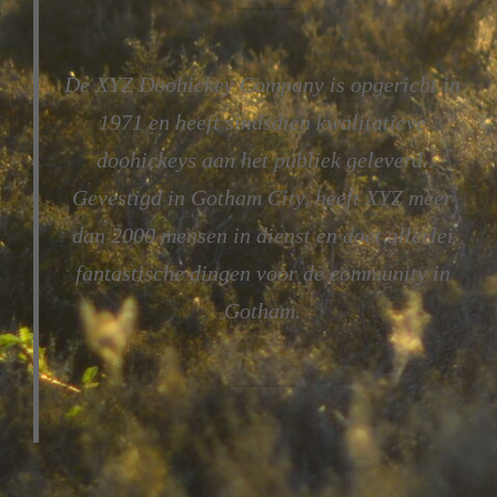
De XYZ Doohickey Company is opgericht in
1971 en heeft sindsdien kwalitatieve
doohickeys aan het publiek geleverd.
Gevestigd in Gotham City, heeft XYZ meer
dan 2000 mensen in dienst en doet allerlei
fantastische dingen voor de community in
Gotham.