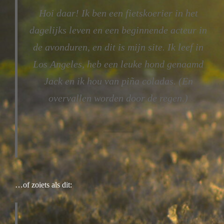
Hoi daar! Ik ben een fietskoerier in het
dagelijks leven en een beginnende acteur in
de avonduren, en dit is mijn site. Ik leef in
Los Angeles, heb een leuke hond genaamd
Jack en ik hou van piña coladas. (En
overvallen worden door de regen.)
…of zoiets als dit: